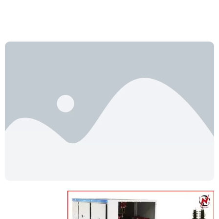
tablo-barghe-khazani1