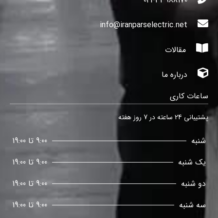
021-33988170
info@iranparselectric.net
مقالات
درباره ما
ساعات کاری
پشتیبانی 24 ساعته در 7 روز هفته
شنبه
9:00 تا 19:00
یک شنبه
9:00 تا 19:00
دو شنبه
9:00 تا 19:00
سه شنبه
9:00 تا 19:00