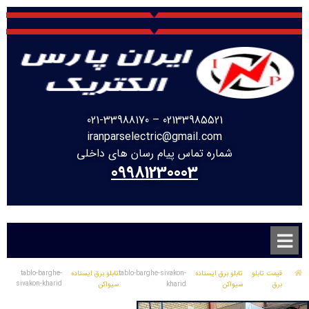
021-33988170
–
02133985521
iranparselectric@gmail.com
شماره تماس پیام رسان های داخلی
09981230003
قیمت تابلو
تابلو برق ایستاده
tablo-barghe-sivakon-
تابلو برق ایستاده
tablo-barghe-
sivakon-kharid
برق
سیواکن
kharid
سیواکن