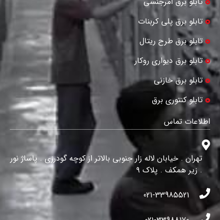
تابلو برق امرجنسی
تابلو برق پلی کربنات
تابلو برق طرح ریتال
تابلو برق دیواری روکار
تابلو برق خازنی
تابلو کنتوری برق
اطلاعات تماس
تهران . خیابان لاله زار جنوبی بالاتر از کوچه گودرزی . پاساژ نور
. زیر همکف . پلاک ۹
021-33985521